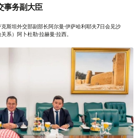
交事务副大臣
克斯坦外交部副部长阿尔曼·伊萨哈利耶夫7日会见沙
关系）阿卜杜勒·拉赫曼·拉西。