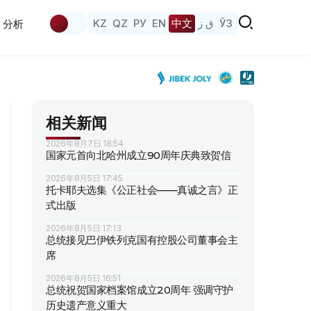
KZ
QZ
РУ
EN
中文
ق ز
ЎЗ
分析
相关新闻
2026年8月7日 18:54
国家元首向北哈州成立90周年庆典致贺信
2026年8月5日 17:45
托卡耶夫选集《公正社会——真诚之言》正
式出版
2026年8月5日 17:13
总统接见巴伊铁列克国有控股公司董事会主
席
2026年8月5日 16:51
总统祝贺国家档案馆成立20周年 强调守护
历史遗产意义重大