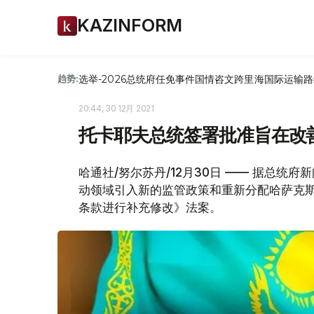
KAZINFORM
选举-2026
总统府
任免
事件
国情咨文
跨里海国际运输路
趋势:
20:44, 30 12月 2021
托卡耶夫总统签署批准旨在改
哈通社/努尔苏丹/12月30日 —— 据总统
动领域引入新的监管政策和重新分配哈萨克
条款进行补充修改》法案。