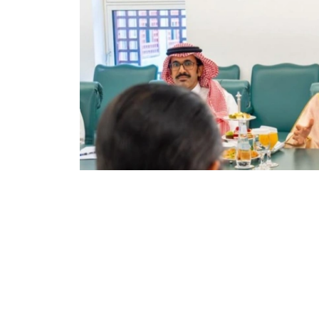
Фото: Сыртқы істер министрлігі
双方还商讨了即将举行的高级别和高级别双边活