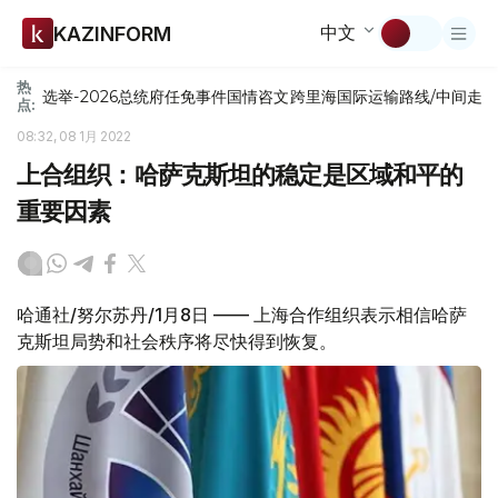
中文
KAZINFORM
热
选举-2026
总统府
任免
事件
国情咨文
跨里海国际运输路线/中间走
点:
08:32, 08 1月 2022
上合组织：哈萨克斯坦的稳定是区域和平的
重要因素
哈通社/努尔苏丹/1月8日 —— 上海合作组织表示相信哈萨
克斯坦局势和社会秩序将尽快得到恢复。