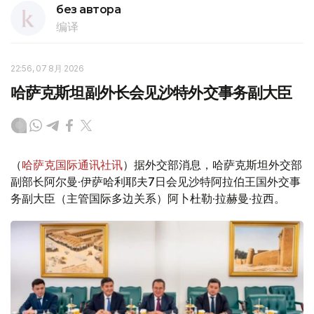
без автора
编译
22:56, 07 8月 2026
哈萨克斯坦副外长会见沙特外交事务副大臣
（
哈萨克国际通讯社讯
）据外交部消息，哈萨克斯坦外交部
副部长阿尔曼·伊萨哈利耶夫7日会见沙特阿拉伯王国外交事
务副大臣（主管国际多边关系）阿卜杜勒·拉赫曼·拉西。