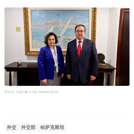
Фото: Сыртқы істер министрлігі
外交
外交部
哈萨克斯坦