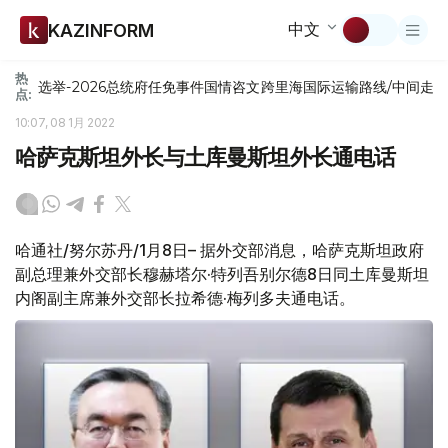
中文
KAZINFORM
热
选举-2026
总统府
任免
事件
国情咨文
跨里海国际运输路线/中间走
点:
10:07, 08 1月 2022
哈萨克斯坦外长与土库曼斯坦外长通电话
哈通社/努尔苏丹/1月8日– 据外交部消息，哈萨克斯坦政府
副总理兼外交部长穆赫塔尔·特列吾别尔德8日同土库曼斯坦
内阁副主席兼外交部长拉希德·梅列多夫通电话。