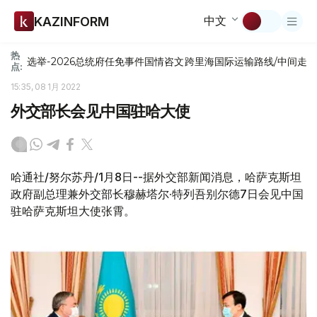
中文
KAZINFORM
热
选举-2026
总统府
任免
事件
国情咨文
跨里海国际运输路线/中间走
点:
15:35, 08 1月 2022
外交部长会见中国驻哈大使
哈通社/努尔苏丹/1月8日--据外交部新闻消息，哈萨克斯坦
政府副总理兼外交部长穆赫塔尔·特列吾别尔德7日会见中国
驻哈萨克斯坦大使张霄。