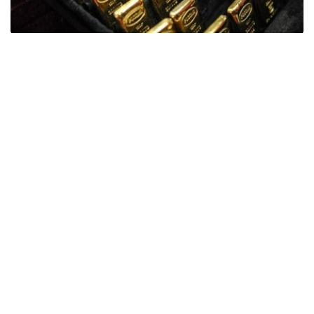
Фото: ӨзА
季度报告显示，哈萨克斯坦国家银行黄金储备增加了15吨。
波兰是2026年第二季度最大的黄金买家。该国在2026年第
二季度增加了51吨黄金储备。
中国购买了33吨黄金，乌兹别克斯坦购买了16吨，哈萨克
斯坦购买了15吨。约旦和捷克共和国的中央银行也分别增加
了6吨黄金储备。
全球各国央行在第二季度共购买了约289吨黄金，比2025年
同期增长了62%。去年同期，黄金购买量约为178吨。
世界黄金协会称，黄金需求的增长受到地缘政治不确定性、
本季度贵金属价格下跌，以及各国寻求国际储备多元化等因
素的影响。
根据该协会进行的一项调查，89%的央行行长预计未来一