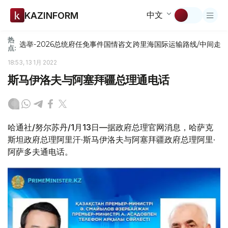
中文
KAZINFORM
热
选举-2026
总统府
任免
事件
国情咨文
跨里海国际运输路线/中间走
点:
18:53, 13 1月 2022
斯马伊洛夫与阿塞拜疆总理通电话
哈通社/努尔苏丹/1月13日—据政府总理官网消息，哈萨克
斯坦政府总理阿里汗·斯马伊洛夫与阿塞拜疆政府总理阿里·
阿萨多夫通电话。