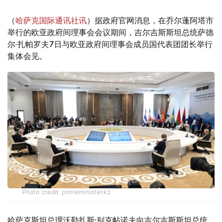
（
哈萨克国际通讯社讯
）据政府官网消息，在乔尔蓬阿塔市
举行的欧亚政府间理事会会议期间，吉尔吉斯斯坦总统萨德
尔·扎帕罗夫7日与欧亚政府间理事会成员国代表团团长举行
集体会见。
Photo credit: primeminister.kz
哈萨克斯坦总理沃勒扎斯·别克帖诺夫向吉尔吉斯斯坦总统