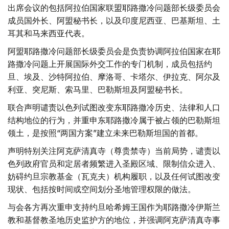
出席会议的包括阿拉伯国家联盟耶路撒冷问题部长级委员会
成员国外长、阿盟秘书长，以及印度尼西亚、巴基斯坦、土
耳其和马来西亚代表。
阿盟耶路撒冷问题部长级委员会是负责协调阿拉伯国家在耶
路撒冷问题上开展国际外交工作的专门机制，成员包括约
旦、埃及、沙特阿拉伯、摩洛哥、卡塔尔、伊拉克、阿尔及
利亚、突尼斯、索马里、巴勒斯坦及阿盟秘书长。
联合声明谴责以色列试图改变东耶路撒冷历史、法律和人口
结构地位的行为，并重申东耶路撒冷属于被占领的巴勒斯坦
领土，是按照“两国方案”建立未来巴勒斯坦国的首都。
声明特别关注阿克萨清真寺（尊贵禁寺）当前局势，谴责以
色列政府官员和定居者频繁进入圣殿区域、限制信众进入、
妨碍约旦宗教基金（瓦克夫）机构履职，以及任何试图改变
现状、包括按时间或空间划分圣地管理权限的做法。
与会各方再次重申支持约旦哈希姆王国作为耶路撒冷伊斯兰
教和基督教圣地历史监护方的地位，并强调阿克萨清真寺事