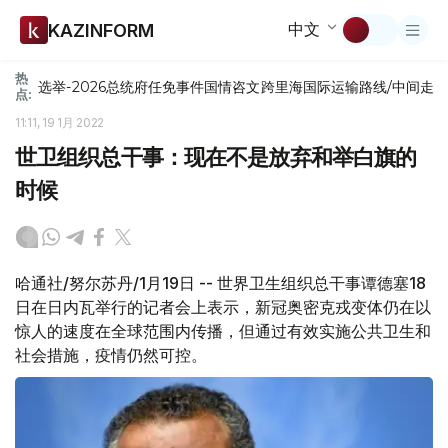
中文
KAZINFORM
热
选举-2026
总统府
任免
事件
国情咨文
跨里海国际运输路线/中间走
点:
11:11, 19 1月 2022
世卫组织总干事：现在不是放弃和举白旗的
时候
哈通社/努尔苏丹/1月19日 -- 世界卫生组织总干事谭德塞18
日在日内瓦举行的记者会上表示，新冠奥密克戎变体仍在以
惊人的速度在全球范围内传播，但通过有效实施公共卫生和
社会措施，疫情仍然可控。