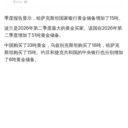
Фото: ӨзА
季度报告显示，哈萨克斯坦国家银行黄金储备增加了15吨。
波兰是2026年第二季度最大的黄金买家。该国在2026年第
二季度增加了51吨黄金储备。
中国购买了33吨黄金，乌兹别克斯坦购买了16吨，哈萨克
斯坦购买了15吨。约旦和捷克共和国的中央银行也分别增加
了6吨黄金储备。
全球各国央行在第二季度共购买了约289吨黄金，比2025年
同期增长了62%。去年同期，黄金购买量约为178吨。
世界黄金协会称，黄金需求的增长受到地缘政治不确定性、
本季度贵金属价格下跌，以及各国寻求国际储备多元化等因
素的影响。
根据该协会进行的一项调查，89%的央行行长预计未来一
年全球黄金储备量将会增加。45%的受访者表示，他们的
国家计划增加黄金储备。