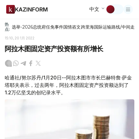
中文
KAZINFORM
热
选举-2026
总统府
任免
事件
国情咨文
跨里海国际运输路线/中间走
点:
15:10, 20 1月 2022
阿拉木图固定资产投资额有所增长
哈通社/努尔苏丹/1月20日--阿拉木图市市长巴赫特詹·萨金
塔耶夫表示，过去两年，阿拉木图固定资产投资额达到了
1.2万亿坚戈的创纪录水平。