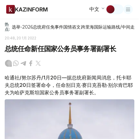
中文
KAZINFORM
热
选举-2026
总统府
任免
事件
国情咨文
跨里海国际运输路线/中间走
点:
20:48, 20 1月 2022
总统任命新任国家公务员事务署副署长
哈通社/努尔苏丹/1月20日—据总统府新闻局消息，托卡耶
夫总统20日签署命令，任命别日克·赛日克吾勒·别尔肯巴耶
夫为哈萨克斯坦国家公务员事务署副署长。