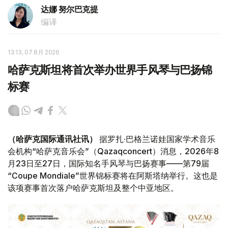
达娜 努尔巴克提
编译
13:13, 07 8月 2026
哈萨克斯坦将首次举办世界手风琴与巴扬锦
标赛
（哈萨克国际通讯社讯）
据罗扎·巴格兰诺娃国家学术音乐
会机构“哈萨克音乐会”（Qazaqconcert）消息，2026年8
月23日至27日，国际知名手风琴与巴扬赛事——第79届
“Coupe Mondiale”世界锦标赛将在阿斯塔纳举行。这也是
该项赛事首次落户哈萨克斯坦及整个中亚地区。