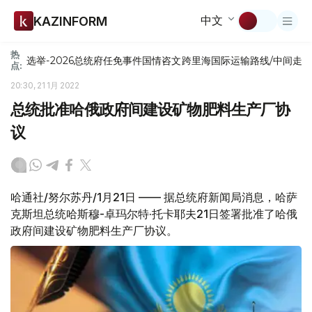
中文
KAZINFORM
热
选举-2026
总统府
任免
事件
国情咨文
跨里海国际运输路线/中间走
点:
20:30, 21 1月 2022
总统批准哈俄政府间建设矿物肥料生产厂协
议
哈通社/努尔苏丹/1月21日 —— 据总统府新闻局消息，哈萨
克斯坦总统哈斯穆-卓玛尔特·托卡耶夫21日签署批准了哈俄
政府间建设矿物肥料生产厂协议。