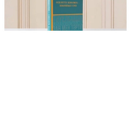
Фото: видеодан скриншот
该书集中收录了托卡耶夫总统关于建设公正、安全、繁荣哈
萨克斯坦的重要论述，系统展现了其治国理念和发展思路。
“哈萨克斯坦共和国总统哈斯穆-卓玛尔特·托卡耶夫
讲话选集《公正社会——真诚之言》正式出版。这不
仅是一部讲话选集，更集中体现了国家元首致力于把
哈萨克斯坦建设成为公正、安全、繁荣国家的发展理
念。换言之，这本书凝聚了一位将毕生奉献给国家事
业的政治家在过去30多年间形成的思想、信念和价
值追求。在编纂过程中，我们更加深刻地认识到，在