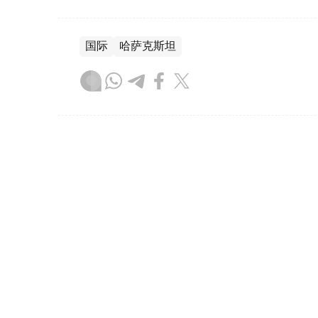
国际
哈萨克斯坦
达娜 努尔巴克提
编译
19:54, 05 8月 2026
以总理称哈马斯彻底解除武装
（
哈萨克国际通讯社讯
）以色列总理内塔尼
解除武装路线图草案，并强调在巴勒斯坦伊