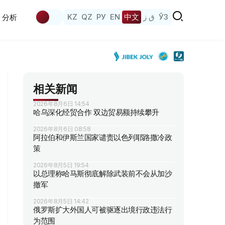
KZ
QZ
РУ
EN
中文
ق ز
ЎЗ
分析
相关新闻
2026年8月6日 14:54
哈乌深化经贸合作 双边贸易额持续攀升
2026年8月6日 08:58
阿拉伯和伊斯兰国家谴责以色列耶路撒冷政
策
2026年8月5日 19:54
以总理称哈马斯彻底解除武装前不会从加沙
撤军
2026年8月5日 14:42
俄罗斯扩大外国人可被驱逐出境行政违法行
为范围