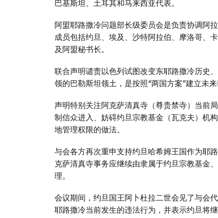
巴基斯坦、土耳其和马来西亚代表。
阿盟耶路撒冷问题部长级委员会是负责协调阿拉
成员包括约旦、埃及、沙特阿拉伯、摩洛哥、卡
及阿盟秘书长。
联合声明谴责以色列试图改变东耶路撒冷历史、
领的巴勒斯坦领土，是按照“两国方案”建立未
声明特别关注阿克萨清真寺（尊贵禁寺）当前局
制信众进入、妨碍约旦宗教基金（瓦克夫）机构
地管理权限的做法。
与会各方再次重申支持约旦哈希姆王国作为耶路
克萨清真寺事务应继续由隶属于约旦宗教基金、
理。
会议期间，约旦国王阿卜杜拉二世会见了与会代
耶路撒冷当前发生的违法行为，并表示约旦将继