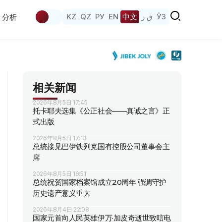
KZ
QZ
РУ
EN
中文
ق ز
ЎЗ
分析
相关新闻
2026年8月5日 17:45
托卡耶夫选集《公正社会——真诚之言》正
式出版
2026年8月5日 17:13
总统接见巴伊铁列克国有控股公司董事会主
席
2026年8月5日 16:51
总统祝贺国家档案馆成立20周年 强调守护
历史遗产意义重大
2026年8月4日 22:08
国家元首向人民英雄伊万·加皮奇逝世致唁电