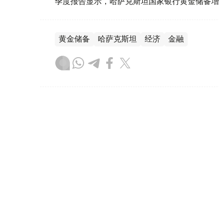
季度报告显示，哈萨克斯坦国家银行黄金储备增
黄金储备
哈萨克斯坦
经济
金融
木合塔尔 哈力木拉
编译
08:31, 31 7月 2026
哈萨克斯坦是全球五大黄金购
（哈萨克国际通讯社讯）根据世界黄金协会（Worl