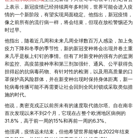
上表示，新冠疫情已经持续两年多时间，世界可能会进入疫
情的一个新阶段，有望实现局面稳定。他指出，新冠疫情，
像之前所有的流行病一样，将会结束，但现在放松警惕还为
时过早。
他指出，随着近几周和未来几周全球数百万人感染，加上免
疫力下降和冬季的季节性，新的新冠变种将会出现并卷土重
来几乎是板上钉钉的事情。但有了对新变种的强有力的监测
和监控、高疫苗接种率和第三剂加强针、通风、公平获得负
担得起的抗病毒药物、有针对性的检测，以及用高质量的口
罩保护高风险群体，并在新变种出现时保持身体距离，新一
轮病毒传播可能不再需要让社会回到全民封锁或采取类似措
施的时代。
他说，奥密克戎正以前所未有的速度取代德尔塔。自在南非
首次发现以来不到2个月，它现在占整个欧洲地区病例的
31.8%，高于前一周的15%和再前一周的6.3%。
他强调，疫情远未结束，但他希望世界能够在2022年结束