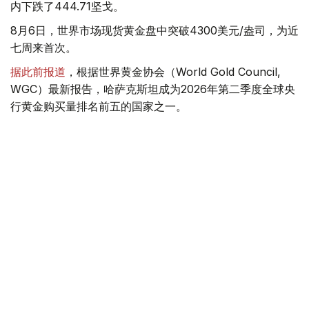
内下跌了444.71坚戈。
8月6日，世界市场现货黄金盘中突破4300美元/盎司，为近
七周来首次。
据此前报道
，根据世界黄金协会（World Gold Council,
WGC）最新报告，哈萨克斯坦成为2026年第二季度全球央
行黄金购买量排名前五的国家之一。
季度报告显示，哈萨克斯坦国家银行黄金储备增加了15吨。
黄金储备
哈萨克斯坦
经济
金融
木合塔尔 哈力木拉
编译
08:31, 31 7月 2026
哈萨克斯坦是全球五大黄金购买国之一