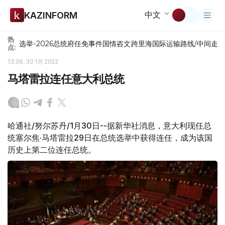
中文
KAZINFORM
热
选举-2026
总统府
任免
事件
国情咨文
跨里海国际运输路线/中间走
点:
13:36, 30 1月 2022
马塔雷拉连任意大利总统
哈通社/努尔苏丹/1月30日--据新华社消息，意大利现任总
统塞尔焦·马塔雷拉29日在总统选举中获得连任，成为该国
历史上第二位连任总统。