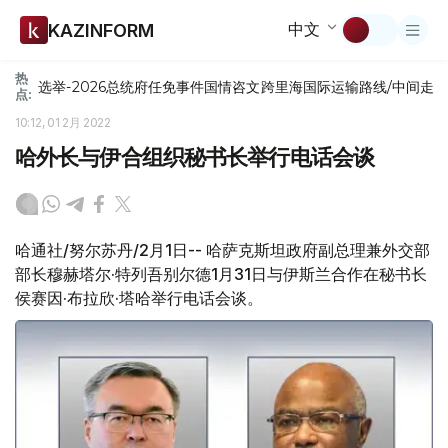
中文
KAZINFORM
热
选举-2026
总统府
任免
事件
国情咨文
跨里海国际运输路线/中间走
点:
10:12, 01 2月 2022
哈外长与伊合组织秘书长举行电话会谈
哈通社/努尔苏丹/2月1日-- 哈萨克斯坦政府副总理兼外交部
部长穆赫塔尔·特列吾别尔德1月31日与伊斯兰合作在秘书长
侯赛因·布拉欣·塔哈举行电话会谈。