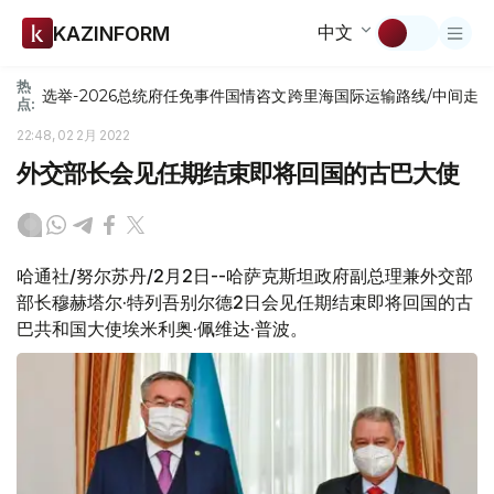
中文
KAZINFORM
热
选举-2026
总统府
任免
事件
国情咨文
跨里海国际运输路线/中间走
点:
22:48, 02 2月 2022
外交部长会见任期结束即将回国的古巴大使
哈通社/努尔苏丹/2月2日--哈萨克斯坦政府副总理兼外交部
部长穆赫塔尔·特列吾别尔德2日会见任期结束即将回国的古
巴共和国大使埃米利奥·佩维达·普波。