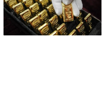
Фото: ӨзА
季度报告显示，哈萨克斯坦国家银行黄金储备增加了15吨。
波兰是2026年第二季度最大的黄金买家。该国在2026年第
二季度增加了51吨黄金储备。
中国购买了33吨黄金，乌兹别克斯坦购买了16吨，哈萨克
斯坦购买了15吨。约旦和捷克共和国的中央银行也分别增加
了6吨黄金储备。
全球各国央行在第二季度共购买了约289吨黄金，比2025年
同期增长了62%。去年同期，黄金购买量约为178吨。