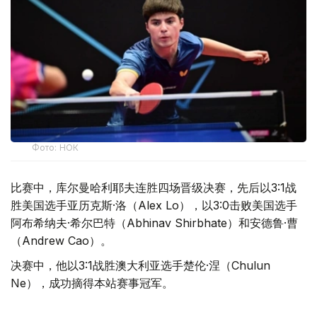
Фото: НОК
比赛中，库尔曼哈利耶夫连胜四场晋级决赛，先后以3:1战
胜美国选手亚历克斯·洛（Alex Lo），以3:0击败美国选手
阿布希纳夫·希尔巴特（Abhinav Shirbhate）和安德鲁·曹
（Andrew Cao）。
决赛中，他以3:1战胜澳大利亚选手楚伦·涅（Chulun
Ne），成功摘得本站赛事冠军。