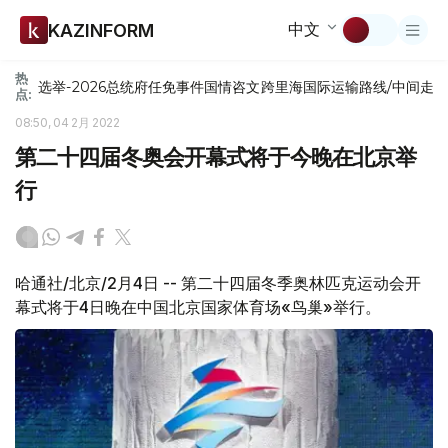
中文
KAZINFORM
热
选举-2026
总统府
任免
事件
国情咨文
跨里海国际运输路线/中间走
点:
08:50, 04 2月 2022
第二十四届冬奥会开幕式将于今晚在北京举
行
哈通社/北京/2月4日 -- 第二十四届冬季奥林匹克运动会开
幕式将于4日晚在中国北京国家体育场«鸟巢»举行。