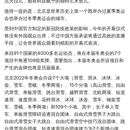
点火仪式，都有科技赋予的独特艺术形式。
值得一提的是，北京是世界历史上第一个既举办过夏季奥运
会也举办过冬季奥运会的城市。
受到中国官方制定的新冠防疫政策的影响，今年的开幕仪式
将没有外国观众出席，不过中国方面承诺将通过高效的直播
手段，让全世界观众观看到精彩的开幕式表演。
来自91个国家的4000多名运动员，将在本届冬奥会的7个
项目中角逐109组奖牌。需要指出，本届冬奥会所设项目和
产生的金牌也将是历届最多。
北京2022年冬奥会共设7个大项（滑雪、滑冰、冰球、冰
壶、雪车、雪橇、冬季两项）、15个分项（高山滑雪、自由
式滑雪、单板滑雪、跳台滑雪、越野滑雪、北欧两项、短道
速滑、速度滑冰、花样滑冰、冰球、冰壶、雪车、钢架雪
车、雪橇、冬季两项）和109个小项。其中，女子单人雪
车、单板滑雪障碍追逐混合团体、自由式滑雪男子大跳台、
自由式滑雪女子大跳台、自由式滑雪空中技巧混合团体、跳
台滑雪混合团体、短道速滑混合团体接力为7个新增小项。