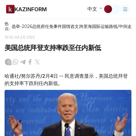
中文
KAZINFORM
热
选举-2026
总统府
任免
事件
国情咨文
跨里海国际运输路线/中间走
点:
10:10, 04 2月 2022
美国总统拜登支持率跌至任内新低
哈通社/努尔苏丹/2月4日 -- 民意调查显示，美国总统拜登
的支持率下跌到任内新低。