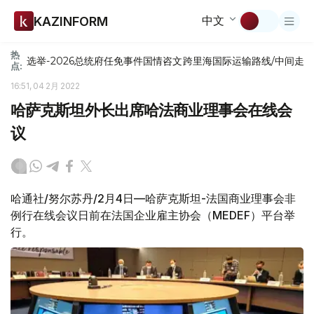
中文
KAZINFORM
热
选举-2026
总统府
任免
事件
国情咨文
跨里海国际运输路线/中间走
点:
16:51, 04 2月 2022
哈萨克斯坦外长出席哈法商业理事会在线会
议
哈通社/努尔苏丹/2月4日—哈萨克斯坦-法国商业理事会非
例行在线会议日前在法国企业雇主协会（MEDEF）平台举
行。