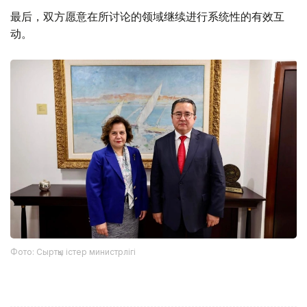
最后，双方愿意在所讨论的领域继续进行系统性的有效互
动。
Фото: Сыртқы істер министрлігі