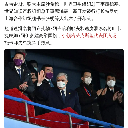
古特雷斯、联大主席沙希德、世界卫生组织总干事谭德塞、
世界知识产权组织总干事邓鸿森、新开发银行行长特罗约、
上海合作组织秘书长张明等人出席了开幕式。
短道速滑名将阿布扎勒•阿吉哈利耶夫和速度滑冰名将叶卡
捷琳娜•阿伊多娃高举国旗，
引领哈萨克斯坦代表团入场
，
托卡耶夫总统挥手致意。