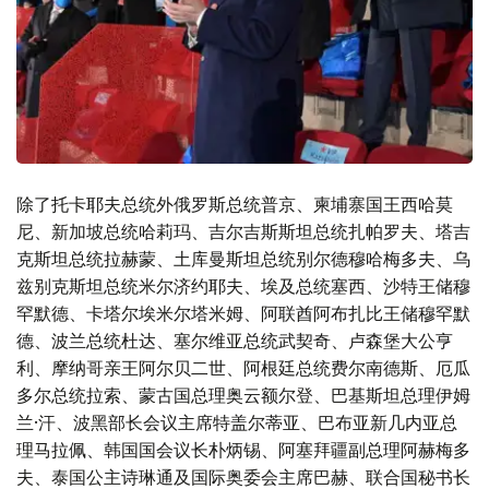
除了托卡耶夫总统外俄罗斯总统普京、柬埔寨国王西哈莫
尼、新加坡总统哈莉玛、吉尔吉斯斯坦总统扎帕罗夫、塔吉
克斯坦总统拉赫蒙、土库曼斯坦总统别尔德穆哈梅多夫、乌
兹别克斯坦总统米尔济约耶夫、埃及总统塞西、沙特王储穆
罕默德、卡塔尔埃米尔塔米姆、阿联酋阿布扎比王储穆罕默
德、波兰总统杜达、塞尔维亚总统武契奇、卢森堡大公亨
利、摩纳哥亲王阿尔贝二世、阿根廷总统费尔南德斯、厄瓜
多尔总统拉索、蒙古国总理奥云额尔登、巴基斯坦总理伊姆
兰·汗、波黑部长会议主席特盖尔蒂亚、巴布亚新几内亚总
理马拉佩、韩国国会议长朴炳锡、阿塞拜疆副总理阿赫梅多
夫、泰国公主诗琳通及国际奥委会主席巴赫、联合国秘书长