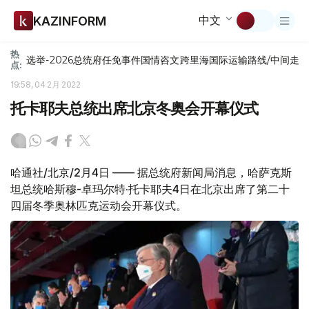
中文
KAZINFORM
热
选举-2026
总统府
任免
事件
国情咨文
跨里海国际运输路线/中间走
点:
19:58, 04 2月 2022
托卡耶夫总统出席北京冬奥会开幕仪式
哈通社/北京/2月4日 —— 据总统府新闻局消息，哈萨克斯
坦总统哈斯穆-卓玛尔特·托卡耶夫4日在北京出席了第二十
四届冬季奥林匹克运动会开幕仪式。