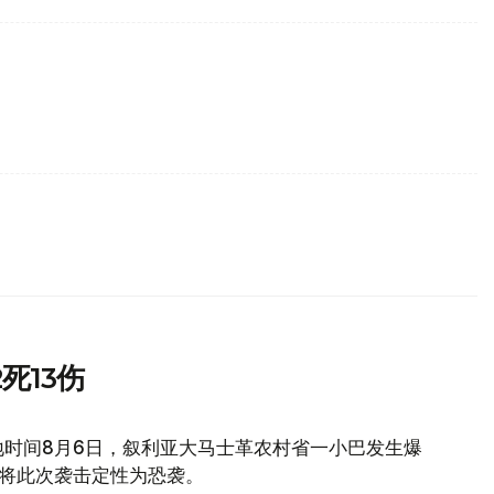
死13伤
地时间8月6日，叙利亚大马士革农村省一小巴发生爆
府将此次袭击定性为恐袭。