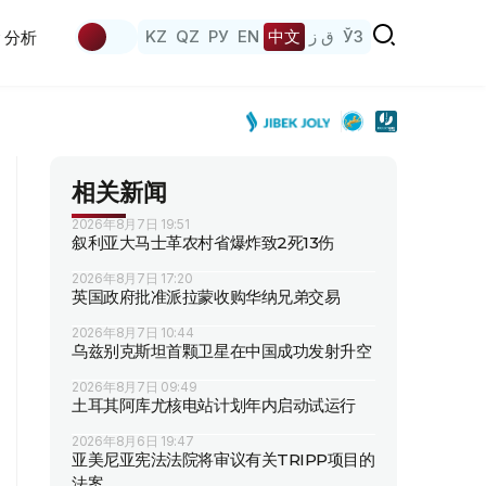
KZ
QZ
РУ
EN
中文
ق ز
ЎЗ
分析
相关新闻
2026年8月7日 19:51
叙利亚大马士革农村省爆炸致2死13伤
2026年8月7日 17:20
英国政府批准派拉蒙收购华纳兄弟交易
2026年8月7日 10:44
乌兹别克斯坦首颗卫星在中国成功发射升空
2026年8月7日 09:49
土耳其阿库尤核电站计划年内启动试运行
2026年8月6日 19:47
亚美尼亚宪法法院将审议有关TRIPP项目的
法案