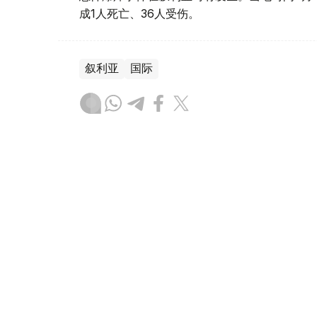
成1人死亡、36人受伤。
叙利亚
国际
木合塔尔 哈力木拉
编译
17:20, 07 8月 2026
英国政府批准派拉蒙收购华纳
（
哈萨克国际通讯社讯
）英国政府以符合竞