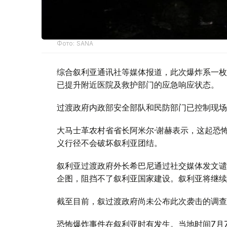
Фото: SANA
综合叙利亚通讯社等媒体报道，此次爆炸系一枚
已提升附近医院及救护部门的应急响应状态。
过渡政府内政部安全部队和民防部门已控制现场
大马士革农村省省长阿米尔·谢赫表示，这起恐
义行径不会破坏叙利亚团结。
叙利亚过渡政府外长希巴尼通过社交媒体发文谴
企图，阻挡不了叙利亚国家建设。叙利亚将继续
截至目前，叙过渡政府尚未公布此次袭击的调查
恐怖爆炸事件在叙利亚时有发生。当地时间7月