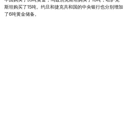
斯坦购买了15吨。约旦和捷克共和国的中央银行也分别增加
了6吨黄金储备。
全球各国央行在第二季度共购买了约289吨黄金，比2025年
同期增长了62%。去年同期，黄金购买量约为178吨。
世界黄金协会称，黄金需求的增长受到地缘政治不确定性、
本季度贵金属价格下跌，以及各国寻求国际储备多元化等因
素的影响。
根据该协会进行的一项调查，89%的央行行长预计未来一
年全球黄金储备量将会增加。45%的受访者表示，他们的
国家计划增加黄金储备。
黄金储备
哈萨克斯坦
经济
央行
金融
木合塔尔 哈力木拉
编译