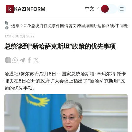
中文
KAZINFORM
热
选举-2026
总统府
任免
事件
国情咨文
跨里海国际运输路线/中间走
点:
17:07, 08 2月 2022
总统谈到“新哈萨克斯坦”政策的优先事项
哈通社/努尔苏丹/2月8日-- 国家总统哈斯穆-卓玛尔特·托卡
耶夫在8日召开的政府扩大会议上指出了“新哈萨克斯坦”政
策的优先事项。