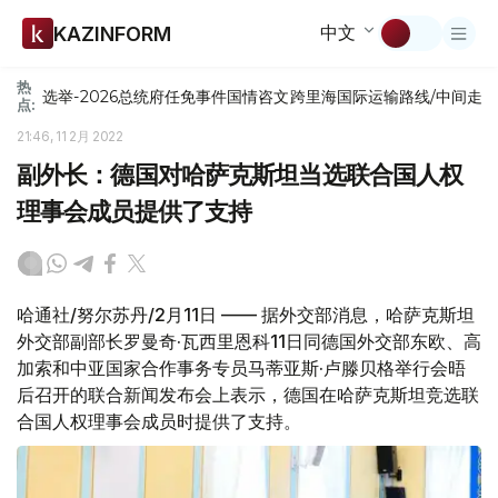
中文
KAZINFORM
热
选举-2026
总统府
任免
事件
国情咨文
跨里海国际运输路线/中间走
点:
21:46, 11 2月 2022
副外长：德国对哈萨克斯坦当选联合国人权
理事会成员提供了支持
哈通社/努尔苏丹/2月11日 —— 据外交部消息，哈萨克斯坦
外交部副部长罗曼奇·瓦西里恩科11日同德国外交部东欧、高
加索和中亚国家合作事务专员马蒂亚斯·卢滕贝格举行会晤
后召开的联合新闻发布会上表示，德国在哈萨克斯坦竞选联
合国人权理事会成员时提供了支持。