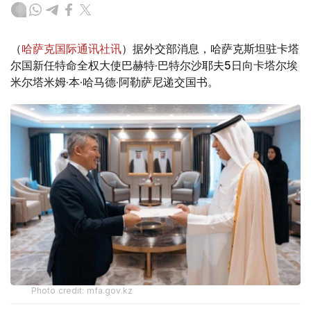
（
哈萨克国际通讯社讯
）据外交部消息，哈萨克斯坦驻卡塔
尔国新任特命全权大使巴赫特·巴特尔沙耶夫5日向卡塔尔埃
米尔塔米姆·本·哈马德·阿勒萨尼递交国书。
Photo credit: mfa.gov.kz