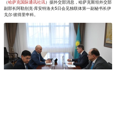
（
哈萨克国际通讯社讯
）据外交部消息，哈萨克斯坦外交部
副部长阿勒别克·库安特洛夫5日会见独联体第一副秘书长伊
戈尔·彼得里申科。
Photo credit: mfa.gov.kz
会谈中，双方讨论了与组织独联体观察团参加库鲁尔泰议员
选举活动相关的问题。