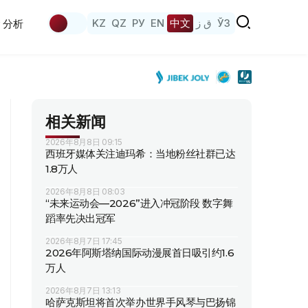
KZ
QZ
РУ
EN
中文
ق ز
ЎЗ
分析
相关新闻
2026年8月8日 09:15
西班牙媒体关注迪玛希：当地粉丝社群已达
1.8万人
2026年8月8日 08:03
“未来运动会—2026”进入冲冠阶段 数字舞
蹈率先决出冠军
2026年8月7日 17:45
2026年阿斯塔纳国际动漫展首日吸引约1.6
万人
2026年8月7日 13:13
哈萨克斯坦将首次举办世界手风琴与巴扬锦