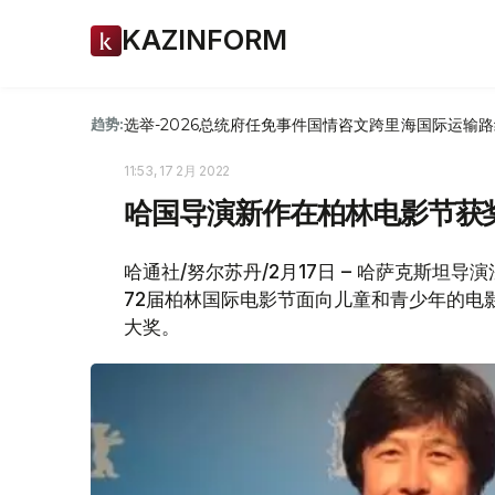
KAZINFORM
选举-2026
总统府
任免
事件
国情咨文
跨里海国际运输路
趋势:
11:53, 17 2月 2022
哈国导演新作在柏林电影节获
哈通社/努尔苏丹/2月17日 – 哈萨克斯坦导
72届柏林国际电影节面向儿童和青少年的电影竞
大奖。