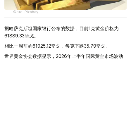
Фото: Pixabay
据哈萨克斯坦国家银行公布的数据，目前1克黄金价格为
61889.33坚戈。
相比一周前的61925.12坚戈，每克下跌35.79坚戈。
世界黄金协会数据显示，2026年上半年国际黄金市场波动
明显。今年1月，国际金价曾12次刷新历史纪录，最高升至
每金衡盎司5405美元；但到6月，金价一度回落至每金衡盎
司4002美元。
世界黄金协会表示，下半年黄金价格走势将主要受到地缘政
治局势、利率变化以及投资者市场情绪等因素影响。
在当前市场环境保持不变的情况下，预计到今年年底，国际
金价将围绕每金衡盎司4100美元上下约5%的区间波动。