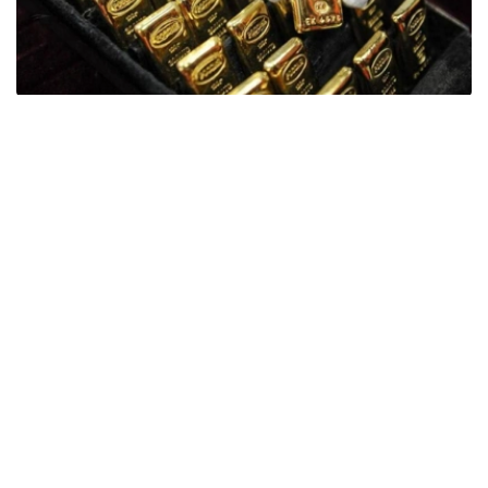
Фото: ӨзА
季度报告显示，哈萨克斯坦国家银行黄金储备增加了15吨。
波兰是2026年第二季度最大的黄金买家。该国在2026年第
二季度增加了51吨黄金储备。
中国购买了33吨黄金，乌兹别克斯坦购买了16吨，哈萨克
斯坦购买了15吨。约旦和捷克共和国的中央银行也分别增加
了6吨黄金储备。
全球各国央行在第二季度共购买了约289吨黄金，比2025年
同期增长了62%。去年同期，黄金购买量约为178吨。
世界黄金协会称，黄金需求的增长受到地缘政治不确定性、
本季度贵金属价格下跌，以及各国寻求国际储备多元化等因
素的影响。