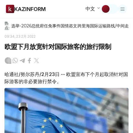
中文
KAZINFORM
热
选举-2026
总统府
任免
事件
国情咨文
跨里海国际运输路线/中间走
点:
09:34, 23 2月 2022
欧盟下月放宽针对国际旅客的旅行限制
哈通社/努尔苏丹/2月23日 -- 欧盟宣布下个月起取消针对国
际游客的非必要旅行禁令。