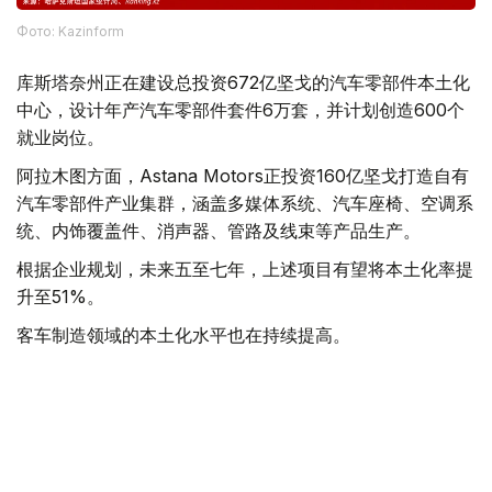
Фото: Kazinform
库斯塔奈州正在建设总投资672亿坚戈的汽车零部件本土化
中心，设计年产汽车零部件套件6万套，并计划创造600个
就业岗位。
阿拉木图方面，Astana Motors正投资160亿坚戈打造自有
汽车零部件产业集群，涵盖多媒体系统、汽车座椅、空调系
统、内饰覆盖件、消声器、管路及线束等产品生产。
根据企业规划，未来五至七年，上述项目有望将本土化率提
升至51%。
客车制造领域的本土化水平也在持续提高。
QazTehna工厂已利用哈萨克斯坦Qarmet钢材启动自主冲
压生产，同时推进乘客座椅、扶手、蓄电池和轮胎等产品本
地化生产。
相关项目实施后，本土化率预计将由27.3%提高至48.3%。