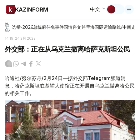
中文
KAZINFORM
热
选举-2026
总统府
任免
事件
国情咨文
跨里海国际运输路线/中间走
点:
14:19, 24 2月 2022
外交部：正在从乌克兰撤离哈萨克斯坦公民
哈通社/努尔苏丹/2月24日—据外交部Telegram频道消
息，哈萨克斯坦驻基辅大使馆正在开展自乌克兰撤离哈公民
的相关工作。