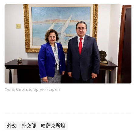
Фото: Сыртқы істер министрлігі
外交
外交部
哈萨克斯坦