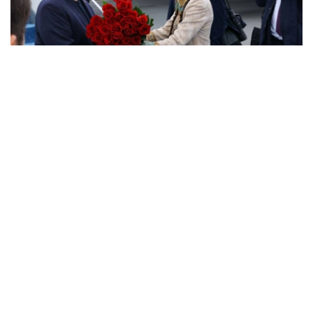
Фото: Акорда
欧亚经济联盟成员国领导人：哈萨克斯坦总统哈斯穆-卓玛
尔特·托卡耶夫、俄罗斯联邦总统弗拉基米尔·普京、白俄罗
斯总统亚历山大·卢卡申科和吉尔吉斯斯坦总统萨德尔·扎帕
罗夫将出席阿斯塔纳召开的欧亚经济论坛。
此外，各成员国领导人还将出席29日召开的欧亚经济委员
会最高理事会会议。