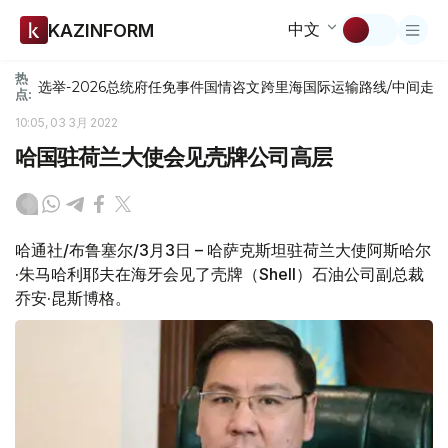
中文
KAZINFORM
热
选举-2026
总统府
任免
事件
国情咨文
跨里海国际运输路线/中间走
点:
10:05, 03 3月 2022
哈国驻荷兰大使会见壳牌公司高层
哈通社/布鲁塞尔/3月3日 – 哈萨克斯坦驻荷兰大使阿斯哈尔
·朱马哈利耶夫在海牙会见了壳牌（Shell）石油公司副总裁
乔安·昆斯博格。