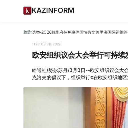
KAZINFORM
选举-2026
总统府
任免
事件
国情咨文
跨里海国际运输路
趋势:
11:28, 03 3月 2022
欧安组织议会大会举行可持续
哈通社/努尔苏丹/3月3日--欧安组织议会
克洛夫的倡议下，组织举行«在欧安组织地区