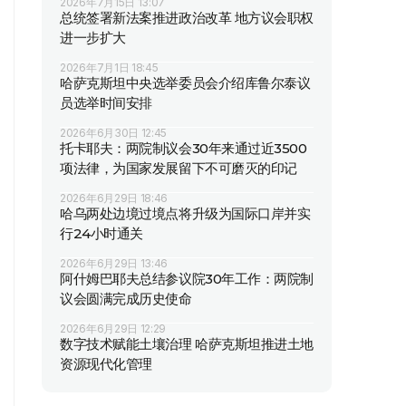
2026年7月15日 13:07
总统签署新法案推进政治改革 地方议会职权
进一步扩大
2026年7月1日 18:45
哈萨克斯坦中央选举委员会介绍库鲁尔泰议
员选举时间安排
2026年6月30日 12:45
托卡耶夫：两院制议会30年来通过近3500
项法律，为国家发展留下不可磨灭的印记
2026年6月29日 18:46
哈乌两处边境过境点将升级为国际口岸并实
行24小时通关
2026年6月29日 13:46
阿什姆巴耶夫总结参议院30年工作：两院制
议会圆满完成历史使命
2026年6月29日 12:29
数字技术赋能土壤治理 哈萨克斯坦推进土地
资源现代化管理