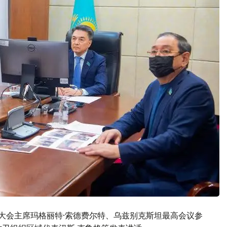
会大会主席玛格丽特·索德费尔特、乌兹别克斯坦最高会议参