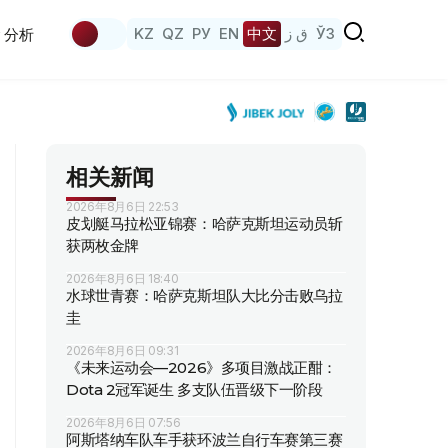
KZ
QZ
РУ
EN
中文
ق ز
ЎЗ
分析
相关新闻
2026年8月6日 22:53
皮划艇马拉松亚锦赛：哈萨克斯坦运动员斩
获两枚金牌
2026年8月6日 18:40
水球世青赛：哈萨克斯坦队大比分击败乌拉
圭
2026年8月6日 09:31
《未来运动会—2026》多项目激战正酣：
Dota 2冠军诞生 多支队伍晋级下一阶段
2026年8月6日 07:56
阿斯塔纳车队车手获环波兰自行车赛第三赛