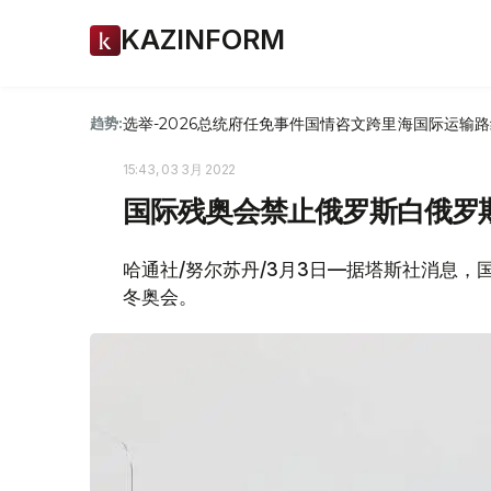
KAZINFORM
选举-2026
总统府
任免
事件
国情咨文
跨里海国际运输路
趋势:
15:43, 03 3月 2022
国际残奥会禁止俄罗斯白俄罗
哈通社/努尔苏丹/3月3日—据塔斯社消息
冬奥会。