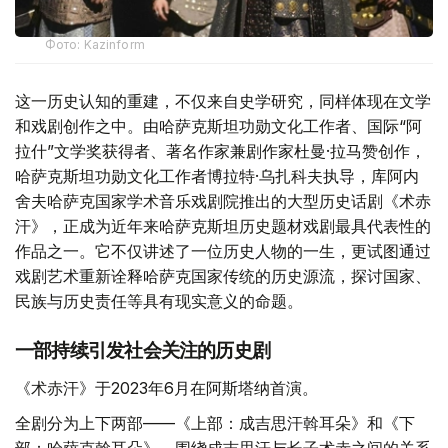
Фото: Kazinform
这一历史认知的重建，不仅来自史学研究，同样体现在文学
和戏剧创作之中。由哈萨克斯坦功勋文化工作者、国际“阿
拉什”文学奖获得者、著名作家兼剧作家杜曼·拉马赞创作，
哈萨克斯坦功勋文化工作者博拉特·乌扎科夫执导，库阿内
舍夫哈萨克国家学术音乐戏剧院推出的大型历史话剧《术赤
汗》，正成为近年来哈萨克斯坦历史题材戏剧最具代表性的
作品之一。它不仅讲述了一位历史人物的一生，更试图通过
戏剧艺术重新诠释哈萨克国家传统的历史源流，探讨国家、
民族与历史责任等具有现实意义的命题。
一部持续引发社会关注的历史剧
《术赤汗》于2023年6月在阿斯塔纳首演。
全剧分为上下两部——《上部：成吉思汗斡耳朵》和《下