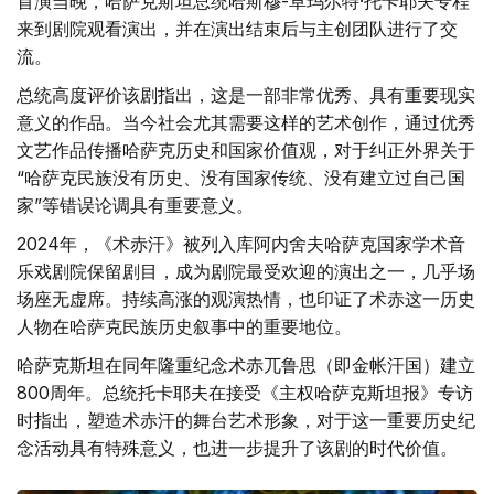
首演当晚，哈萨克斯坦总统哈斯穆-卓玛尔特·托卡耶夫专程
来到剧院观看演出，并在演出结束后与主创团队进行了交
流。
总统高度评价该剧指出，这是一部非常优秀、具有重要现实
意义的作品。当今社会尤其需要这样的艺术创作，通过优秀
文艺作品传播哈萨克历史和国家价值观，对于纠正外界关于
“哈萨克民族没有历史、没有国家传统、没有建立过自己国
家”等错误论调具有重要意义。
2024年，《术赤汗》被列入库阿内舍夫哈萨克国家学术音
乐戏剧院保留剧目，成为剧院最受欢迎的演出之一，几乎场
场座无虚席。持续高涨的观演热情，也印证了术赤这一历史
人物在哈萨克民族历史叙事中的重要地位。
哈萨克斯坦在同年隆重纪念术赤兀鲁思（即金帐汗国）建立
800周年。总统托卡耶夫在接受《主权哈萨克斯坦报》专访
时指出，塑造术赤汗的舞台艺术形象，对于这一重要历史纪
念活动具有特殊意义，也进一步提升了该剧的时代价值。