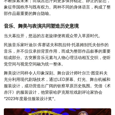
不断探索未来；而成吉思汗则更多保持稳定、静止的姿态，
象征帝国秩序与既有权力。两种不同的身体语言，构成了整
部作品最重要的舞台隐喻。
音乐、舞美与表演共同塑造历史意境
当大幕拉开，悠远的古老旋律便将观众带入草原时代。
民族音乐家叶迪尔·库赛诺夫和凯拉特·托基姆别托夫创作的
音乐，并不仅仅承担背景作用，而成为整部作品叙事的重要
组成部分。古突厥音乐元素与人物心理活动相互交织，使听
觉空间与视觉空间融为统一整体。
舞美设计同样令人印象深刻。舞台设计师叶尔兰·图亚科夫
充分利用现代剧场技术，通过LED屏幕、灯光、舞台机械和
服装设计，成功营造出广阔的钦察草原历史氛围。凭借《术
赤汗》的服装设计，他荣获哈萨克斯坦戏剧评论家协会
“2023年度最佳服装设计奖”。