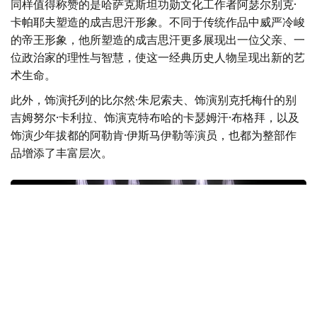
同样值得称赞的是哈萨克斯坦功勋文化工作者阿瑟尔别克·
卡帕耶夫塑造的成吉思汗形象。不同于传统作品中威严冷峻
的帝王形象，他所塑造的成吉思汗更多展现出一位父亲、一
位政治家的理性与智慧，使这一经典历史人物呈现出新的艺
术生命。
此外，饰演托列的比尔然·朱尼索夫、饰演别克托梅什的别
吉姆努尔·卡利拉、饰演克特布哈的卡瑟姆汗·布格拜，以及
饰演少年拔都的阿勒肯·伊斯马伊勒等演员，也都为整部作
品增添了丰富层次。