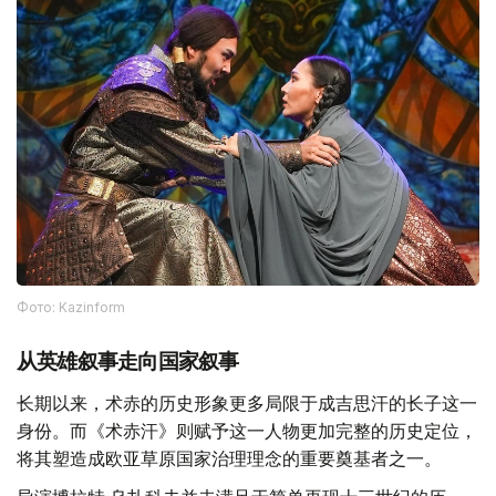
Фото: Kazinform
从英雄叙事走向国家叙事
长期以来，术赤的历史形象更多局限于成吉思汗的长子这一
身份。而《术赤汗》则赋予这一人物更加完整的历史定位，
将其塑造成欧亚草原国家治理理念的重要奠基者之一。