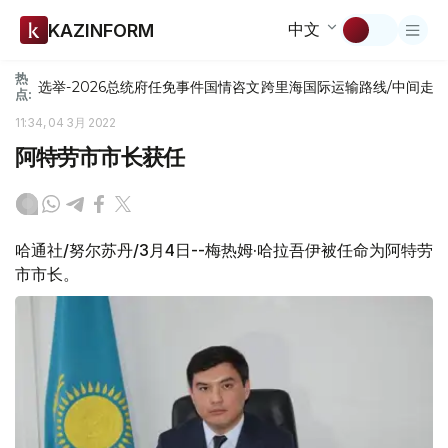
中文
KAZINFORM
热
选举-2026
总统府
任免
事件
国情咨文
跨里海国际运输路线/中间走
点:
11:34, 04 3月 2022
阿特劳市市长获任
哈通社/努尔苏丹/3月4日--梅热姆·哈拉吾伊被任命为阿特劳
市市长。