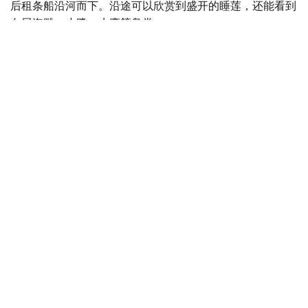
后租条船沿河而下。沿途可以欣赏到盛开的睡莲，还能看到
白尾海雕、小鹭、水鹰等鸟类。
乘船前往那里，每人需支付 5000 至 7000 坚戈的船费。
价格取决于船只的载客量和动力。
- 今年，该节日将于8月15日至16日举行，预计持续
一周。活动内容包括节日音乐会、体育比赛等。-当
地官员说道。