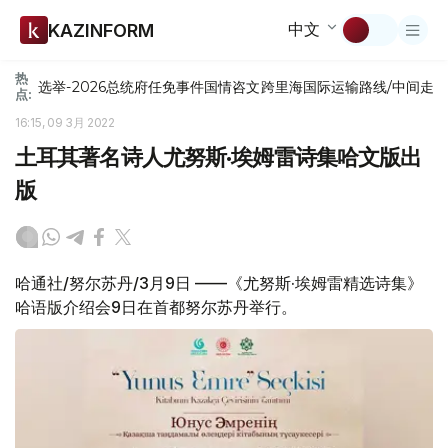
中文
KAZINFORM
热
选举-2026
总统府
任免
事件
国情咨文
跨里海国际运输路线/中间走
点:
16:15, 09 3月 2022
土耳其著名诗人尤努斯·埃姆雷诗集哈文版出
版
哈通社/努尔苏丹/3月9日 ——《尤努斯·埃姆雷精选诗集》
哈语版介绍会9日在首都努尔苏丹举行。