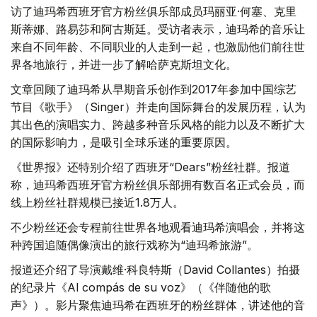
访了迪玛希西班牙官方粉丝俱乐部成员玛丽亚·何塞、克里
斯蒂娜、路易莎和阿古斯廷。受访者表示，迪玛希的音乐让
来自不同年龄、不同职业的人走到一起，也激励他们前往世
界各地旅行，并进一步了解哈萨克斯坦文化。
文章回顾了迪玛希从早期音乐创作到2017年参加中国综艺
节目《歌手》（Singer）并走向国际舞台的发展历程，认为
其出色的演唱实力、跨越多种音乐风格的能力以及不断扩大
的国际影响力，是吸引全球乐迷的重要原因。
《世界报》还特别介绍了西班牙“Dears”粉丝社群。报道
称，迪玛希西班牙官方粉丝俱乐部拥有数百名正式会员，而
线上粉丝社群规模已接近1.8万人。
不少粉丝还会专程前往世界各地观看迪玛希演唱会，并将这
种跨国追随偶像演出的旅行戏称为“迪玛希旅游”。
报道还介绍了导演戴维·科良特斯（David Collantes）拍摄
的纪录片《Al compás de su voz》（《伴随他的歌
声》）。影片聚焦迪玛希在西班牙的粉丝群体，讲述他的音