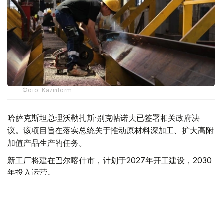
Фото: Kazinform
哈萨克斯坦总理沃勒扎斯·别克帖诺夫已签署相关政府决
议。该项目旨在落实总统关于推动原材料深加工、扩大高附
加值产品生产的任务。
新工厂将建在巴尔喀什市，计划于2027年开工建设，2030
年投入运营。
根据规划，项目投产后每年可生产30万吨阴极铜、10吨黄
金、300吨白银以及超过150万吨硫酸。
项目将创造约1200个长期就业岗位。工厂投产时，哈萨克