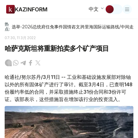
中文
KAZINFORM
热
选举-2026
总统府
任免
事件
国情咨文
跨里海国际运输路线/中间走
点:
07:30, 11 3月 2022
哈萨克斯坦将重新拍卖多个矿产项目
哈通社/努尔苏丹/3月11日 -- 工业和基础设施发展部对除铀
以外的所有固体矿产进行了审计。截至3月4日，已查明148
份履约率低的合同，并采取措施终止31份合同和3份许可
证。该部表示，这些措施旨在增加该行业的投资流入。