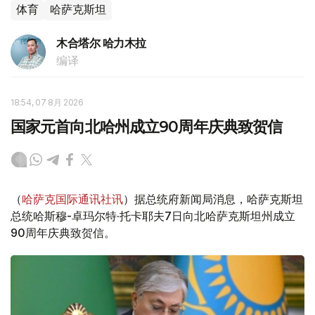
体育
哈萨克斯坦
木合塔尔 哈力木拉
编译
18:54, 07 8月 2026
国家元首向北哈州成立90周年庆典致贺信
（
哈萨克国际通讯社讯
）据总统府新闻局消息，哈萨克斯坦
总统哈斯穆-卓玛尔特·托卡耶夫7日向北哈萨克斯坦州成立
90周年庆典致贺信。