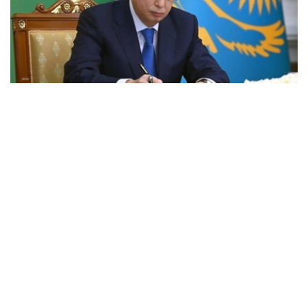
Фото: Акорда
国家元首贺词全文如下：
尊敬的同胞们！
我衷心的祝贺北哈萨克斯坦州成立90周年！
在此期间，克孜勒加尔地区经历了快速发展，成为一个拥有
悠久历史的地区。
当今，北哈萨克斯坦是我国重要的粮食产区之一。我们的农
民掌握了精湛的农业技术，为保障我国粮食安全做出了巨大
贡献。