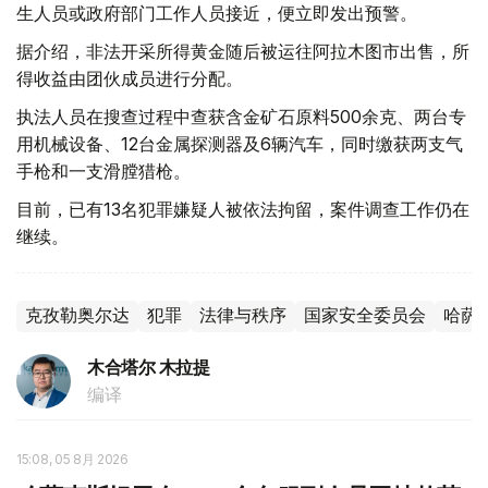
生人员或政府部门工作人员接近，便立即发出预警。
据介绍，非法开采所得黄金随后被运往阿拉木图市出售，所
得收益由团伙成员进行分配。
执法人员在搜查过程中查获含金矿石原料500余克、两台专
用机械设备、12台金属探测器及6辆汽车，同时缴获两支气
手枪和一支滑膛猎枪。
目前，已有13名犯罪嫌疑人被依法拘留，案件调查工作仍在
继续。
克孜勒奥尔达
犯罪
法律与秩序
国家安全委员会
哈萨
木合塔尔 木拉提
编译
15:08, 05 8月 2026