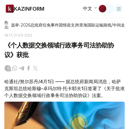
中文
KAZINFORM
热
选举-2026
总统府
任免
事件
国情咨文
跨里海国际运输路线/中间走
点:
18:17, 01 4月 2022
《个人数据交换领域行政事务司法协助协
议》获批
哈通社/努尔苏丹/4月1日 —— 据总统府新闻局消息，哈萨
克斯坦总统哈斯穆-卓玛尔特·托卡耶夫1日签署了《关于批准
个人数据交换领域行政事务司法协助协议》法案。