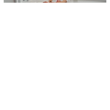
Фото: Kazinform
据介绍，目前哈萨克斯坦每年为约1400名新生儿实施手
术，全国各地区围产期中心均可提供相关专科医疗服务。
卫生部表示，在胎儿被诊断出患有先天性畸形后，孕妇将被
转诊至专业围产期中心，制定妊娠管理方案、分娩时间及方
式，并提前组建医疗团队，为新生儿出生后立即实施救治做
好准备。
目前，现代产前诊断技术可在孕18至20周发现多种先天性
疾病，为新生儿出生后尽早接受手术治疗创造条件。
自2025年8月起，哈萨克斯坦实施“Аналар саулығы”（母
亲健康）孕前健康计划，目前项目覆盖率已达54%，女性
可免费接受10项基础检查。