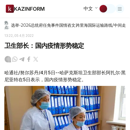
中文
KAZINFORM
热
选举-2026
总统府
任免
事件
国情咨文
跨里海国际运输路线/中间走
点:
13:22, 05 4月 2022
卫生部长：国内疫情形势稳定
哈通社/努尔苏丹/4月5日--哈萨克斯坦卫生部部长阿扎尔·黑
尼亚特在5日表示，国内疫情形势稳定。