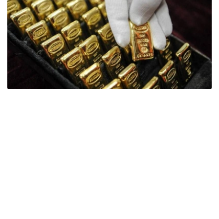
Фото: ӨзА
季度报告显示，哈萨克斯坦国家银行黄金储备增加了15吨。
波兰是2026年第二季度最大的黄金买家。该国在2026年第
二季度增加了51吨黄金储备。
中国购买了33吨黄金，乌兹别克斯坦购买了16吨，哈萨克
斯坦购买了15吨。约旦和捷克共和国的中央银行也分别增加
了6吨黄金储备。
全球各国央行在第二季度共购买了约289吨黄金，比2025年