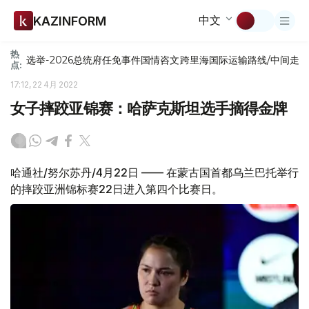
中文
KAZINFORM
热
选举-2026
总统府
任免
事件
国情咨文
跨里海国际运输路线/中间走
点:
17:12, 22 4月 2022
女子摔跤亚锦赛：哈萨克斯坦选手摘得金牌
哈通社/努尔苏丹/4月22日 —— 在蒙古国首都乌兰巴托举行
的摔跤亚洲锦标赛22日进入第四个比赛日。