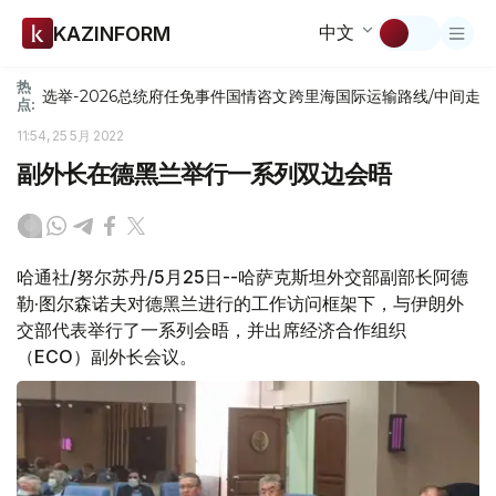
中文
KAZINFORM
热
选举-2026
总统府
任免
事件
国情咨文
跨里海国际运输路线/中间走
点:
11:54, 25 5月 2022
副外长在德黑兰举行一系列双边会晤
哈通社/努尔苏丹/5月25日--哈萨克斯坦外交部副部长阿德
勒·图尔森诺夫对德黑兰进行的工作访问框架下，与伊朗外
交部代表举行了一系列会晤，并出席经济合作组织
（ECO）副外长会议。