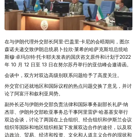
在与伊朗代理外交部长阿里·巴盖里·卡尼的会晤期间，图尔
森诺夫递交致伊朗总统易卜拉欣·莱希的哈萨克斯坦总统哈
斯穆·卓玛尔特·托卡耶夫发表的国庆咨文原件和计划于2022
年 10 月 12 日至 13 日在努尔苏丹举行的亚信峰会邀请函。
会谈中，双方对双边高级别联系问题给予了高度关注。
外交官们还就地区和国际议程的热点问题交换了意见，并讨
论了阿富汗和叙利亚局势。
副外长还与伊朗外交部负责法律和国际事务副部长礼萨·纳
杰菲、伊朗外交部欧亚事务总干事阿里雷萨·哈基基安举行
双边会谈，讨论了两国在上合组织、经合组织和伊斯兰会议
组织等国际和地区组织框架下发展双边合作的途径，以及双
边政治、贸易、经济和投资、文化和人道主义合作的现状和