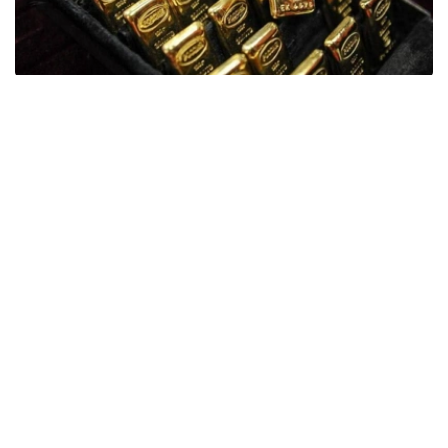
Фото: ӨзА
季度报告显示，哈萨克斯坦国家银行黄金储备增加了15吨。
波兰是2026年第二季度最大的黄金买家。该国在2026年第
二季度增加了51吨黄金储备。
中国购买了33吨黄金，乌兹别克斯坦购买了16吨，哈萨克
斯坦购买了15吨。约旦和捷克共和国的中央银行也分别增加
了6吨黄金储备。
全球各国央行在第二季度共购买了约289吨黄金，比2025年
同期增长了62%。去年同期，黄金购买量约为178吨。
世界黄金协会称，黄金需求的增长受到地缘政治不确定性、
本季度贵金属价格下跌，以及各国寻求国际储备多元化等因
素的影响。