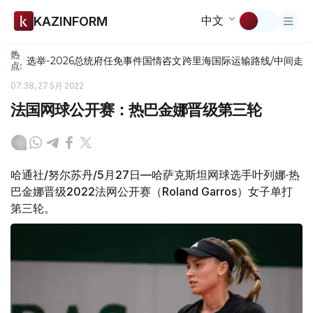
中文
KAZINFORM
热
选举-2026
总统府
任免
事件
国情咨文
跨里海国际运输路线/中间走
点:
07:38, 27 5月 2022
法国网球公开赛：热巴金娜晋级第三轮
哈通社/努尔苏丹/5月27日—哈萨克斯坦网球选手叶列娜·热
巴金娜晋级2022法网公开赛（Roland Garros）女子单打
第三轮。