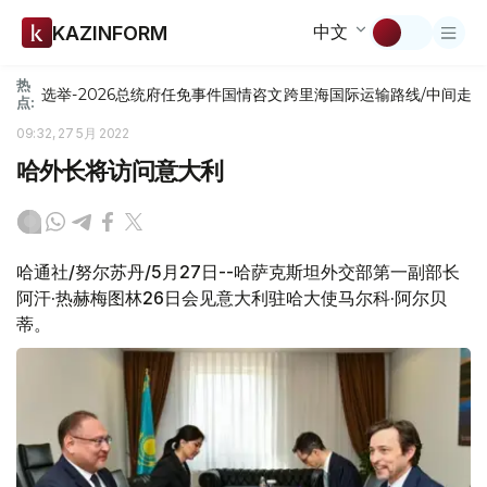
中文
KAZINFORM
热
选举-2026
总统府
任免
事件
国情咨文
跨里海国际运输路线/中间走
点:
09:32, 27 5月 2022
哈外长将访问意大利
哈通社/努尔苏丹/5月27日--哈萨克斯坦外交部第一副部长
阿汗·热赫梅图林26日会见意大利驻哈大使马尔科·阿尔贝
蒂。