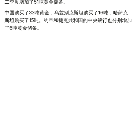
二季度增加了51吨黄金储备。
中国购买了33吨黄金，乌兹别克斯坦购买了16吨，哈萨克
斯坦购买了15吨。约旦和捷克共和国的中央银行也分别增加
了6吨黄金储备。
全球各国央行在第二季度共购买了约289吨黄金，比2025年
同期增长了62%。去年同期，黄金购买量约为178吨。
世界黄金协会称，黄金需求的增长受到地缘政治不确定性、
本季度贵金属价格下跌，以及各国寻求国际储备多元化等因
素的影响。
根据该协会进行的一项调查，89%的央行行长预计未来一
年全球黄金储备量将会增加。45%的受访者表示，他们的
国家计划增加黄金储备。
黄金储备
哈萨克斯坦
经济
央行
金融
木合塔尔 哈力木拉