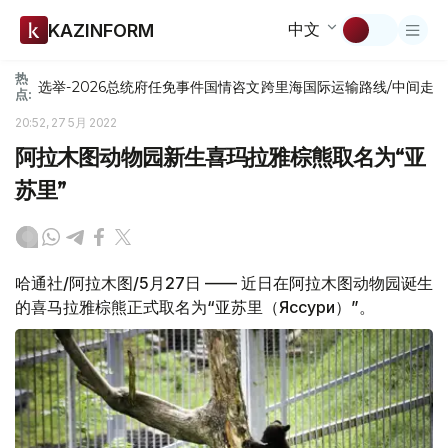
中文
KAZINFORM
热
选举-2026
总统府
任免
事件
国情咨文
跨里海国际运输路线/中间走
点:
20:52, 27 5月 2022
阿拉木图动物园新生喜玛拉雅棕熊取名为“亚
苏里”
哈通社/阿拉木图/5月27日 —— 近日在阿拉木图动物园诞生
的喜马拉雅棕熊正式取名为“亚苏里（Яссури）”。