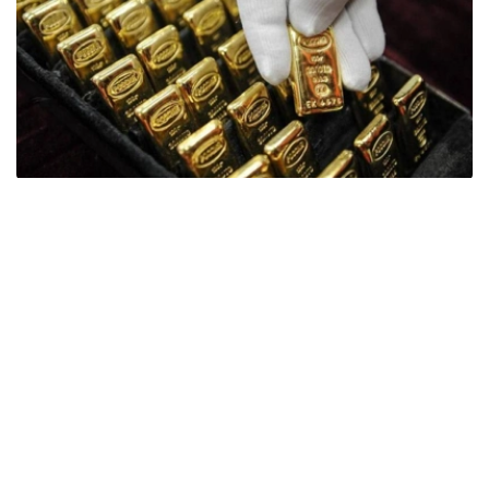
Фото: ӨзА
季度报告显示，哈萨克斯坦国家银行黄金储备增加了15吨。
波兰是2026年第二季度最大的黄金买家。该国在2026年第
二季度增加了51吨黄金储备。
中国购买了33吨黄金，乌兹别克斯坦购买了16吨，哈萨克
斯坦购买了15吨。约旦和捷克共和国的中央银行也分别增加
了6吨黄金储备。
全球各国央行在第二季度共购买了约289吨黄金，比2025年
同期增长了62%。去年同期，黄金购买量约为178吨。