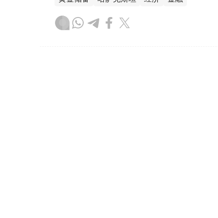
木合塔尔 哈力木拉
编译
08:31, 31 7月 2026
哈萨克斯坦是全球五大黄金购
（哈萨克国际通讯社讯）根据世界黄金协会（Worl
坦成为2026年第二季度全球央行黄金购买