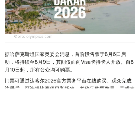
Фото: olympics.com
据哈萨克斯坦国家奥委会消息，首阶段售票于8月6日启
动，将持续至8月9日，其间仅面向Visa卡持卡人开放。自8
月10日起，所有公众均可购票。
门票可通过达喀尔2026官方票务平台在线购买。观众完成
注册后，可选择比赛项目和场次，并确定购票数量、完成支
付。组委会针对比赛、开闭幕式及球迷活动设置了不同类别
的门票。
普通比赛门票价格从1000西非法郎（约1.8美元）起。一日
通票（Day Pass）价格从1500西非法郎（约2.6美元）起，
持票者可在一天内观看多场比赛。