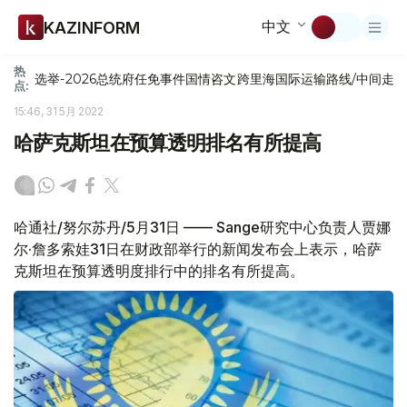
中文
KAZINFORM
热
选举-2026
总统府
任免
事件
国情咨文
跨里海国际运输路线/中间走
点:
15:46, 31 5月 2022
哈萨克斯坦在预算透明排名有所提高
哈通社/努尔苏丹/5月31日 —— Sange研究中心负责人贾娜
尔·詹多索娃31日在财政部举行的新闻发布会上表示，哈萨
克斯坦在预算透明度排行中的排名有所提高。