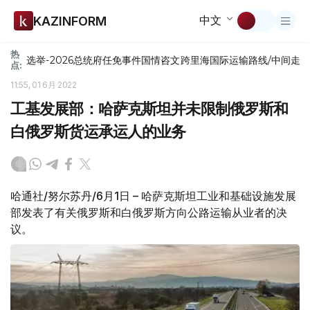
中文
KAZINFORM
热
选举-2026
总统府
任免
事件
国情咨文
跨里海国际运输路线/中间走
点:
11:55, 01 6月 2022
工基发展部：哈萨克斯坦并未限制俄罗斯和
白俄罗斯货运承运人的业务
哈通社/努尔苏丹/6月1日 – 哈萨克斯坦工业和基础设施发展
部发表了有关俄罗斯和白俄罗斯方向公路运输从业者的决
议。