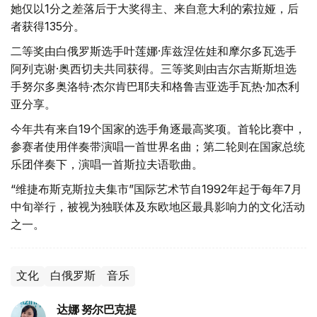
她仅以1分之差落后于大奖得主、来自意大利的索拉娅，后
者获得135分。
二等奖由白俄罗斯选手叶莲娜·库兹涅佐娃和摩尔多瓦选手
阿列克谢·奥西切夫共同获得。三等奖则由吉尔吉斯斯坦选
手努尔多奥洛特·杰尔肯巴耶夫和格鲁吉亚选手瓦热·加杰利
亚分享。
今年共有来自19个国家的选手角逐最高奖项。首轮比赛中，
参赛者使用伴奏带演唱一首世界名曲；第二轮则在国家总统
乐团伴奏下，演唱一首斯拉夫语歌曲。
“维捷布斯克斯拉夫集市”国际艺术节自1992年起于每年7月
中旬举行，被视为独联体及东欧地区最具影响力的文化活动
之一。
文化
白俄罗斯
音乐
达娜 努尔巴克提