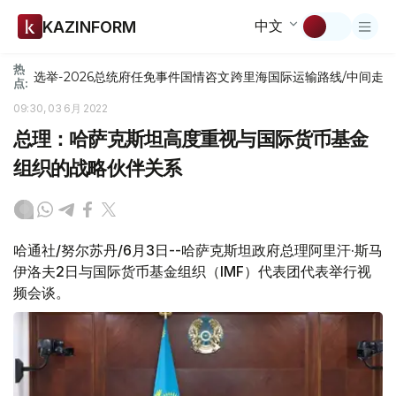
中文
KAZINFORM
热
选举-2026
总统府
任免
事件
国情咨文
跨里海国际运输路线/中间走
点:
09:30, 03 6月 2022
总理：哈萨克斯坦高度重视与国际货币基金
组织的战略伙伴关系
哈通社/努尔苏丹/6月3日--哈萨克斯坦政府总理阿里汗·斯马
伊洛夫2日与国际货币基金组织（IMF）代表团代表举行视
频会谈。