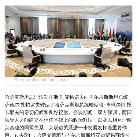
Photo credit: primeminister.kz
哈萨克斯坦总理沃勒扎斯·别克帖诺夫向吉尔吉斯斯坦总统
萨德尔·扎帕罗夫转达了哈萨克斯坦总统哈斯穆-卓玛尔特·托
卡耶夫的亲切问候和良好祝愿。会谈期间，双方强调，两国
领导人之间建立在信任基础上的政治对话，以及以相互理解
为基础的同盟关系，为双边关系进一步发展发挥着重要作
用。过去5年，哈萨克斯坦与吉尔吉斯斯坦双边贸易额增长