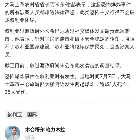
大马士革农村省省长阿米尔·谢赫表示，这起恐怖爆炸事件
的所有涉案人员都难逃法律严惩，此类恐怖主义行径不会破
坏叙利亚团结。
叙利亚过渡政府外长希巴尼通过社交媒体发文谴责此次袭
击，他表示，针对平民的袭击和破坏安全稳定的企图，阻挡
不了叙利亚国家建设。叙利亚将继续保护民众，追查涉案人
员。
截至目前，叙过渡政府尚未公布此次袭击的调查结果。
恐怖爆炸事件在叙利亚时有发生。当地时间7月7日，大马
士革市中心旅游部大楼附近发生两起爆炸，造成1人死亡、
36人受伤。
叙利亚
国际
木合塔尔 哈力木拉
编译